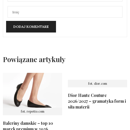
Powiązane artykuły
fot. dior.com
Dior Haute Couture
2026/2027 – gramatyka form i
siła materii
fot. repetto.com
Baleriny damskie – top 10
marek premium w 2026