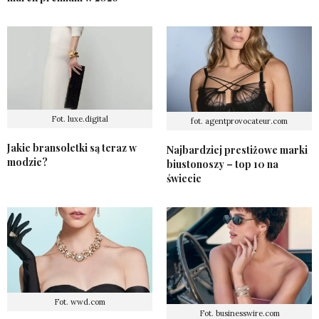
Fot. luxe.digital
fot. agentprovocateur.com
Jakie bransoletki są teraz w
Najbardziej prestiżowe marki
modzie?
biustonoszy – top 10 na
świecie
Fot. wwd.com
Fot. businesswire.com