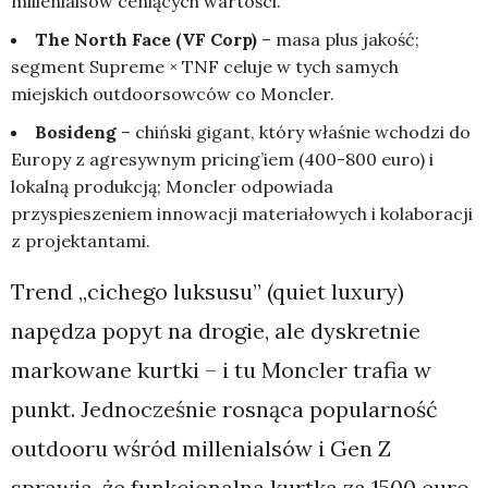
millenialsów ceniących wartości.
The North Face (VF Corp)
– masa plus jakość;
segment Supreme × TNF celuje w tych samych
miejskich outdoorsowców co Moncler.
Bosideng
– chiński gigant, który właśnie wchodzi do
Europy z agresywnym pricing’iem (400-800 euro) i
lokalną produkcją; Moncler odpowiada
przyspieszeniem innowacji materiałowych i kolaboracji
z projektantami.
Trend „cichego luksusu” (quiet luxury)
napędza popyt na drogie, ale dyskretnie
markowane kurtki – i tu Moncler trafia w
punkt. Jednocześnie rosnąca popularność
outdooru wśród millenialsów i Gen Z
sprawia, że funkcjonalna kurtka za 1500 euro