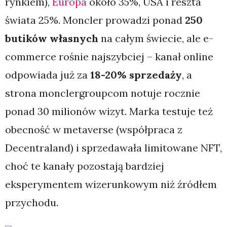
rynkiem),
Europa
około 35%, USA i reszta
świata 25%. Moncler prowadzi ponad
250
butików własnych
na całym świecie, ale e-
commerce rośnie najszybciej – kanał online
odpowiada już za
18-20% sprzedaży
, a
strona monclergroupcom notuje rocznie
ponad 30 milionów wizyt. Marka testuje też
obecność w metaverse (współpraca z
Decentraland) i sprzedawała limitowane NFT,
choć te kanały pozostają bardziej
eksperymentem wizerunkowym niż źródłem
przychodu.