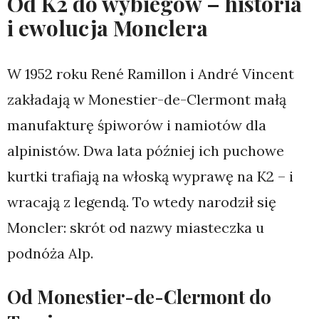
Od K2 do wybiegów – historia
i ewolucja Monclera
W 1952 roku René Ramillon i André Vincent
zakładają w Monestier-de-Clermont małą
manufakturę śpiworów i namiotów dla
alpinistów. Dwa lata później ich puchowe
kurtki trafiają na włoską wyprawę na K2 – i
wracają z legendą. To wtedy narodził się
Moncler: skrót od nazwy miasteczka u
podnóża Alp.
Od Monestier-de-Clermont do