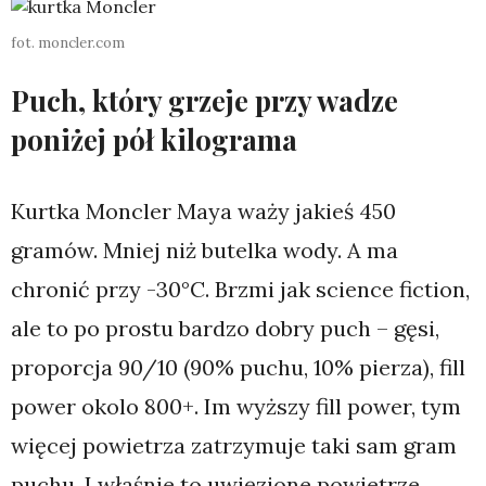
fot. moncler.com
Puch, który grzeje przy wadze
poniżej pół kilograma
Kurtka Moncler Maya waży jakieś 450
gramów. Mniej niż butelka wody. A ma
chronić przy -30°C. Brzmi jak science fiction,
ale to po prostu bardzo dobry puch – gęsi,
proporcja 90/10 (90% puchu, 10% pierza), fill
power okolo 800+. Im wyższy fill power, tym
więcej powietrza zatrzymuje taki sam gram
puchu. I właśnie to uwięzione powietrze