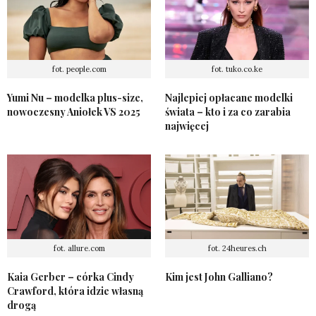
fot. people.com
fot. tuko.co.ke
Yumi Nu – modelka plus-size,
Najlepiej opłacane modelki
nowoczesny Aniołek VS 2025
świata – kto i za co zarabia
najwięcej
fot. allure.com
fot. 24heures.ch
Kaia Gerber – córka Cindy
Kim jest John Galliano?
Crawford, która idzie własną
drogą