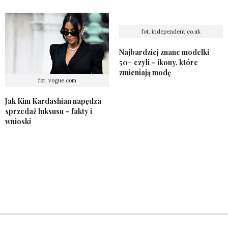
fot. independent.co.uk
Najbardziej znane modelki
50+ czyli – ikony, które
zmieniają modę
fot. vogue.com
Jak Kim Kardashian napędza
sprzedaż luksusu – fakty i
wnioski