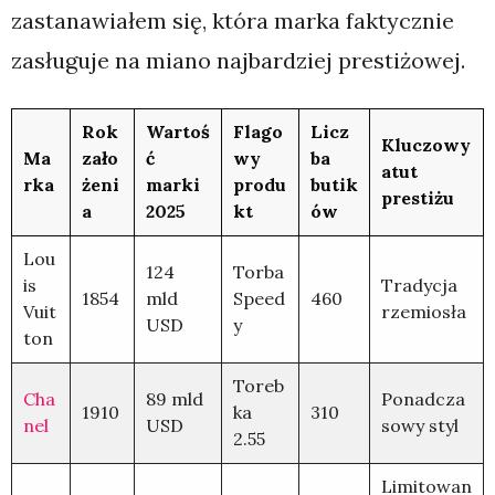
zastanawiałem się, która marka faktycznie
zasługuje na miano najbardziej prestiżowej.
Rok
Wartoś
Flago
Licz
Kluczowy
Ma
zało
ć
wy
ba
atut
rka
żeni
marki
produ
butik
prestiżu
a
2025
kt
ów
Lou
124
Torba
is
Tradycja
1854
mld
Speed
460
Vuit
rzemiosła
USD
y
ton
Toreb
Cha
89 mld
Ponadcza
1910
ka
310
nel
USD
sowy styl
2.55
Limitowan