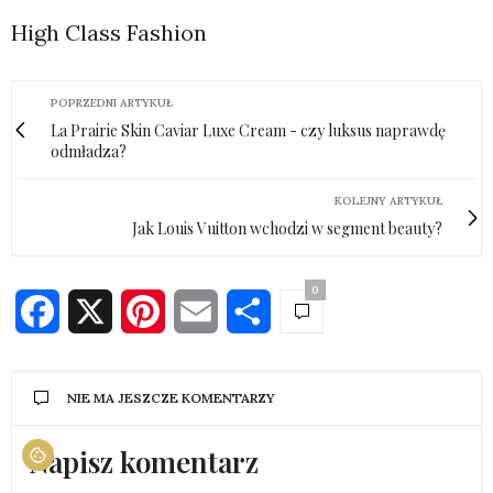
High Class Fashion
POPRZEDNI ARTYKUŁ
La Prairie Skin Caviar Luxe Cream - czy luksus naprawdę
odmładza?
KOLEJNY ARTYKUŁ
Jak Louis Vuitton wchodzi w segment beauty?
0
Facebook
X
Pinterest
Email
Share
NIE MA JESZCZE KOMENTARZY
Napisz komentarz