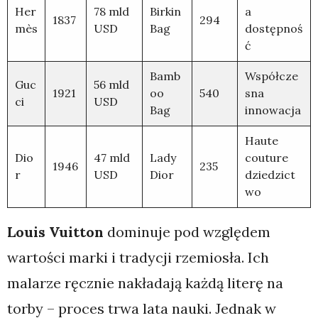
Her
78 mld
Birkin
a
1837
294
mès
USD
Bag
dostępnoś
ć
Bamb
Współcze
Guc
56 mld
1921
oo
540
sna
ci
USD
Bag
innowacja
Haute
Dio
47 mld
Lady
couture
1946
235
r
USD
Dior
dziedzict
wo
Louis Vuitton
dominuje pod względem
wartości marki i tradycji rzemiosła. Ich
malarze ręcznie nakładają każdą literę na
torby – proces trwa lata nauki. Jednak w