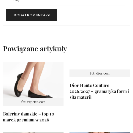
Powiązane artykuły
fot. dior.com
Dior Haute Couture
2026/2027 – gramatyka form i
siła materii
fot. repetto.com
Baleriny damskie – top 10
marek premium w 2026