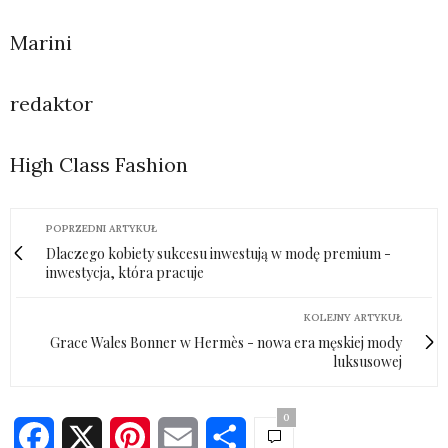
Marini
redaktor
High Class Fashion
POPRZEDNI ARTYKUŁ
Dlaczego kobiety sukcesu inwestują w modę premium -
inwestycja, która pracuje
KOLEJNY ARTYKUŁ
Grace Wales Bonner w Hermès - nowa era męskiej mody
luksusowej
0
Facebook
X
Pinterest
Email
Share