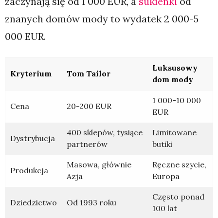
zaczynają się od 1 000 EUR, a
sukienki
od
znanych domów mody to wydatek 2 000-5
000 EUR.
Luksusowy
Kryterium
Tom Tailor
dom mody
1 000-10 000
Cena
20-200 EUR
EUR
400 sklepów, tysiące
Limitowane
Dystrybucja
partnerów
butiki
Masowa, głównie
Ręczne szycie,
Produkcja
Azja
Europa
Często ponad
Dziedzictwo
Od 1993 roku
100 lat