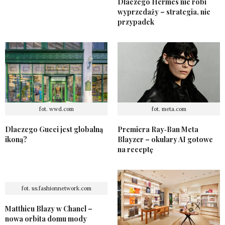
Dlaczego Hermès nie robi
wyprzedaży – strategia, nie
przypadek
fot. wwd.com
fot. meta.com
Dlaczego Gucci jest globalną
Premiera Ray‑Ban Meta
ikoną?
Blayzer – okulary AI gotowe
na receptę
fot. us.fashionnetwork.com
Matthieu Blazy w Chanel –
nowa orbita domu mody