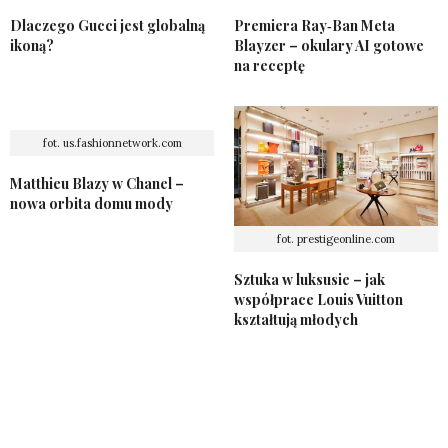
Dlaczego Gucci jest globalną
Premiera Ray‑Ban Meta
ikoną?
Blayzer – okulary AI gotowe
na receptę
fot. us.fashionnetwork.com
Matthieu Blazy w Chanel –
nowa orbita domu mody
fot. prestigeonline.com
Sztuka w luksusie – jak
współprace Louis Vuitton
kształtują młodych