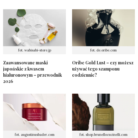
fot. wabisabi-store.jp
fot. de.oribe.com
Zaawansowane maski
Oribe Gold Lust – czy możesz
japońskie z kwasem
używać tego szamponu
hialuronowym – przewodnik
codziennie?
2026
fot. augustinusbader.com
fot. shop.brunellocucinelli.com