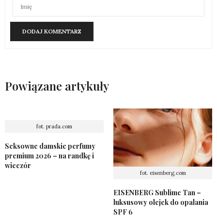
Powiązane artykuły
fot. prada.com
Seksowne damskie perfumy
premium 2026 – na randkę i
wieczór
fot. eisenberg.com
EISENBERG Sublime Tan –
luksusowy olejek do opalania
SPF 6