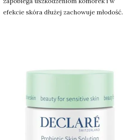
zapobiega uszkodzeniom komórek i w
efekcie skóra dłużej zachowuje młodość.