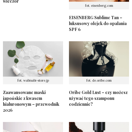
wieczór
fot. eisenberg.com
EISENBERG Sublime Tan –
luksusowy olejek do opalania
SPF 6
fot. wabisabi-store.jp
fot. de.oribe.com
Zaawansowane maski
Oribe Gold Lust – czy możesz
japońskie z kwasem
używać tego szamponu
hialuronowym – przewodnik
codziennie?
2026