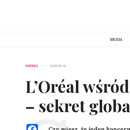
MODA
BIZNES
2025-10-31
L’Oréal wśród
– sekret glob
Czy wiesz, że jeden koncer
Facebook