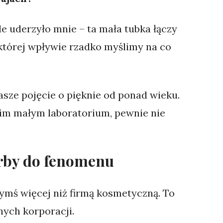
le uderzyło mnie – ta mała tubka łączy
 której wpływie rzadko myślimy na co
nasze pojęcie o pięknie od ponad wieku.
oim małym laboratorium, pewnie nie
arby do fenomenu
zymś więcej niż firmą kosmetyczną. To
ych korporacji.