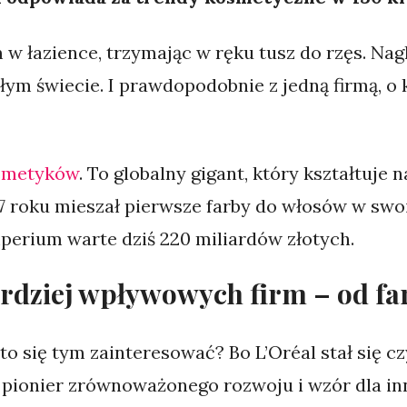
w łazience, trzymając w ręku tusz do rzęs. Nag
łym świecie. I prawdopodobnie z jedną firmą, o
smetyków
. To globalny gigant, który kształtuje 
7 roku mieszał pierwsze farby do włosów w sw
mperium warte dziś 220 miliardów złotych.
ardziej wpływowych firm – od f
to się tym zainteresować? Bo L’Oréal stał się c
pionier zrównoważonego rozwoju i wzór dla inn