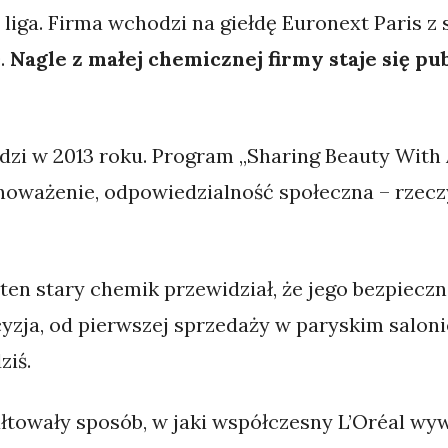
a liga. Firma wchodzi na giełdę Euronext Paris z
.
Nagle z małej chemicznej firmy staje się pu
i w 2013 roku. Program „Sharing Beauty With Al
noważenie, odpowiedzialność społeczna – rzecz
ten stary chemik przewidział, że jego bezpiecz
yzja, od pierwszej sprzedaży w paryskim saloni
ziś.
łtowały sposób, w jaki współczesny L’Oréal wywi