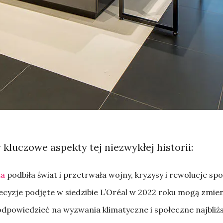
 kluczowe aspekty tej niezwykłej historii:
ża
podbiła świat i przetrwała wojny, kryzysy i rewolucje sp
decyzje podjęte w siedzibie L’Oréal w 2022 roku mogą zmi
 odpowiedzieć na wyzwania klimatyczne i społeczne najbliż