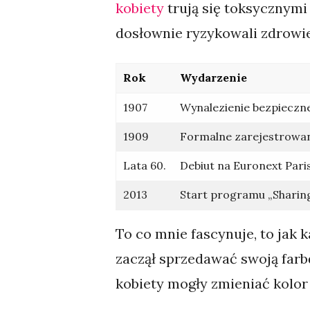
kobiety
trują się toksycznymi
dosłownie ryzykowali zdrowiem
Rok
Wydarzenie
1907
Wynalezienie bezpieczne
1909
Formalne zarejestrowani
Lata 60.
Debiut na Euronext Pari
2013
Start programu „Sharing
To co mnie fascynuje, to jak 
zaczął sprzedawać swoją farbę
kobiety mogły zmieniać kolor