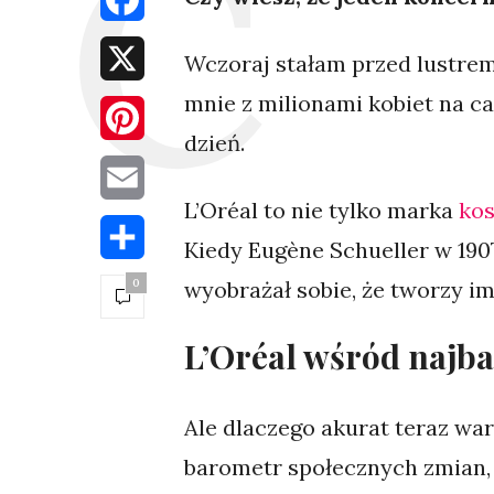
X
Wczoraj stałam przed lustrem 
mnie z milionami kobiet na ca
Pinterest
dzień.
Email
L’Oréal to nie tylko marka
ko
Share
Kiedy Eugène Schueller w 190
0
wyobrażał sobie, że tworzy i
L’Oréal wśród najb
Ale dlaczego akurat teraz war
barometr społecznych zmian, 