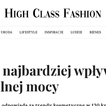
URODA
LIFESTYLE
INSPIRACJE
LUDZIE
BIZNES
 najbardziej wpł
alnej mocy
n odpowiada za trendy kosmetyczne w 130 kr