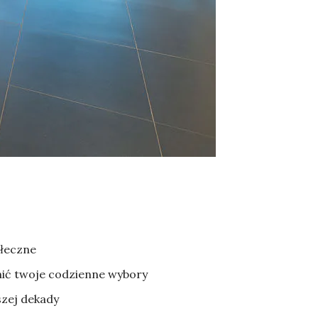
ołeczne
enić twoje codzienne wybory
szej dekady