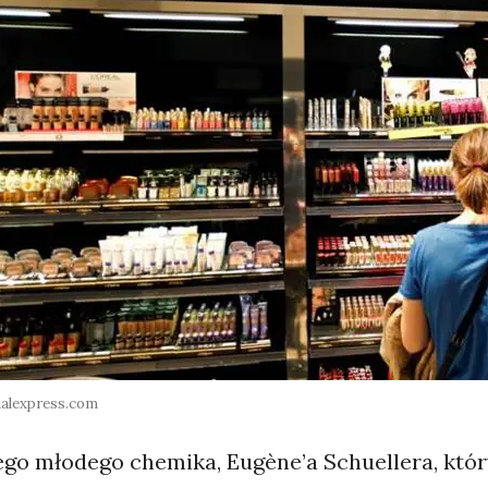
cialexpress.com
go młodego chemika, Eugène’a Schuellera, który