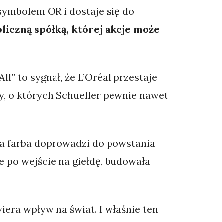
 symbolem OR i dostaje się do
bliczną spółką, której akcje może
l” to sygnał, że L’Oréal przestaje
y, o których Schueller pewnie nawet
na farba doprowadzi do powstania
e po wejście na giełdę, budowała
era wpływ na świat. I właśnie ten