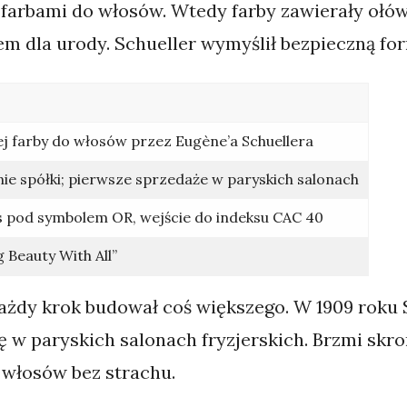
 farbami do włosów. Wtedy farby zawierały ołów 
 dla urody. Schueller wymyślił bezpieczną form
j farby do włosów przez Eugène’a Schuellera
e spółki; pierwsze sprzedaże w paryskich salonach
s pod symbolem OR, wejście do indeksu CAC 40
 Beauty With All”
każdy krok budował coś większego. W 1909 roku S
 w paryskich salonach fryzjerskich. Brzmi skro
 włosów bez strachu.