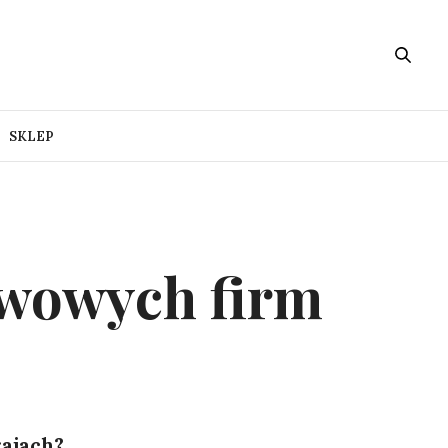
SKLEP
ywowych firm
ajach?