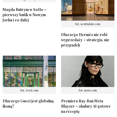
Magda Butrym w SoHo –
pierwszy butik w Nowym
Jorku i co dalej
fot. scottsdale.com
Dlaczego Hermès nie robi
wyprzedaży – strategia, nie
przypadek
fot. wwd.com
fot. meta.com
Dlaczego Gucci jest globalną
Premiera Ray‑Ban Meta
ikoną?
Blayzer – okulary AI gotowe
na receptę