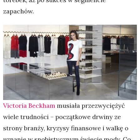
zapachów.
Victoria Beckham
musiała przezwyciężyć
wiele trudności – początkowe drwiny ze
strony branży, kryzysy finansowe i walkę o
uznanie w snobistycznym świecie mody. Co