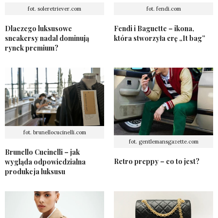
fot. soleretriever.com
fot. fendi.com
Dlaczego luksusowe
Fendi i Baguette – ikona,
sneakersy nadal dominują
która stworzyła erę „It bag”
rynek premium?
fot. brunellocucinelli.com
fot. gentlemansgazette.com
Brunello Cucinelli – jak
Retro preppy – co to jest?
wygląda odpowiedzialna
produkcja luksusu