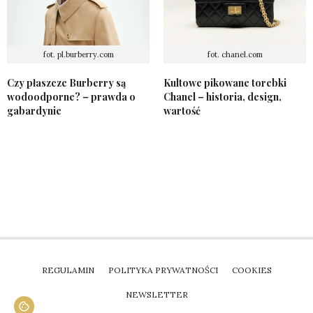
fot. pl.burberry.com
fot. chanel.com
Czy płaszcze Burberry są
Kultowe pikowane torebki
wodoodporne? – prawda o
Chanel – historia, design,
gabardynie
wartość
REGULAMIN
POLITYKA PRYWATNOŚCI
COOKIES
NEWSLETTER