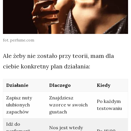
fot. perfume.com
Ale żeby nie zostało przy teorii, mam dla
ciebie konkretny plan działania:
Działanie
Dlaczego
Kiedy
Zapisz nuty
Znajdziesz
Po każdym
ulubionych
wzorce w swoich
testowaniu
zapachów
gustach
Idź do
Nos jest wtedy
perfumerii
Po 18:00