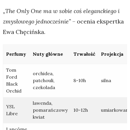
„The Only One ma w sobie coś eleganckiego i
zmysłowego jednocześnie”
– ocenia ekspertka
Ewa Chęcińska.
Perfumy
Nuty główne
Trwałość
Projekcja
Tom
orchidea,
Ford
patchouli,
8-10h
silna
Black
czekolada
Orchid
lawenda,
YSL
pomarańczowy
10-12h
umiarkowan
Libre
kwiat
Lancôme