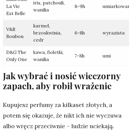
iris, patchouli,
La Vie
8-9h
umiarkowan
wanilia
Est Belle
karmel,
V&R
brzoskwinia,
6-8h
wyrazista
Bonbon
cedr
D&G The
kawa, fioletki,
7-8h
umi
Only One
wanilia
Jak wybrać i nosić wieczorny
zapach, aby robił wrażenie
Kupujesz perfumy za kilkaset złotych, a
potem się okazuje, że nikt ich nie wyczuwa
albo wręcz przeciwnie – ludzie uciekają.