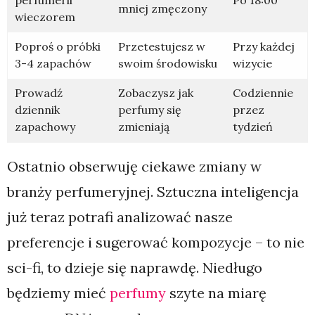
mniej zmęczony
wieczorem
Poproś o próbki
Przetestujesz w
Przy każdej
3-4 zapachów
swoim środowisku
wizycie
Prowadź
Zobaczysz jak
Codziennie
dziennik
perfumy się
przez
zapachowy
zmieniają
tydzień
Ostatnio obserwuję ciekawe zmiany w
branży perfumeryjnej. Sztuczna inteligencja
już teraz potrafi analizować nasze
preferencje i sugerować kompozycje – to nie
sci-fi, to dzieje się naprawdę. Niedługo
będziemy mieć
perfumy
szyte na miarę