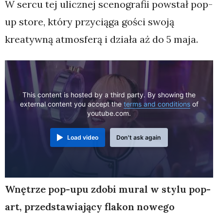
W sercu tej ulicznej scenografii powstał pop-
up store, który przyciąga gości swoją
kreatywną atmosferą i działa aż do 5 maja.
This content is hosted by a third party. By showing the
external content you accept the
terms and conditions
of
youtube.com.
Load video
Don't ask again
Wnętrze pop-upu zdobi mural w stylu pop-
art, przedstawiający flakon nowego