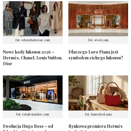
fot. whowhatwear.com
fot. wwd.com
Nowe kody luksusu 2026 –
Dlaczego Loro Piana jest
Hermès, Chanel, Louis Vuitton,
symbolem cichego luksusu?
Dior
fot. retail-insider.com
fot. launched.asia
Ewolucja Hugo Boss – od
Rynkowa premiera Hermès