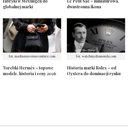
fabryki w Metzingen do
Le Petit Sac – miniaturowa,
globalnej marki
dwustronna ikona
fot. madisonavenuecouture.com
fot. watchmydiamonds.com
Torebki Hermès – topowe
Historia marki Rolex – od
modele, historia i ceny 2026
Oystera do dominacji rynku