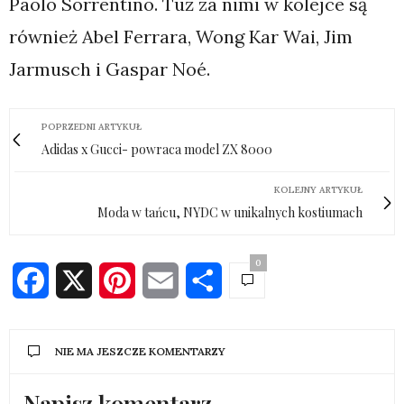
Paolo Sorrentino. Tuż za nimi w kolejce są
również Abel Ferrara, Wong Kar Wai, Jim
Jarmusch i Gaspar Noé.
POPRZEDNI ARTYKUŁ
Adidas x Gucci- powraca model ZX 8000
KOLEJNY ARTYKUŁ
Moda w tańcu, NYDC w unikalnych kostiumach
0
Facebook
X
Pinterest
Email
Share
NIE MA JESZCZE KOMENTARZY
Napisz komentarz