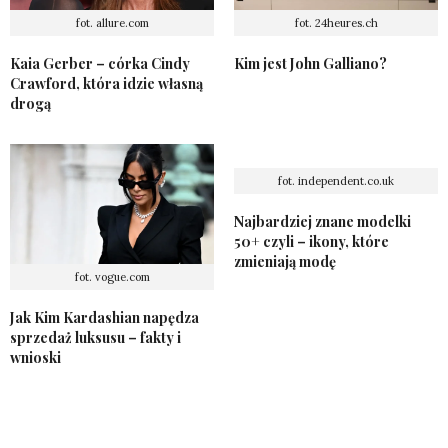
fot. allure.com
fot. 24heures.ch
Kaia Gerber – córka Cindy
Kim jest John Galliano?
Crawford, która idzie własną
drogą
fot. independent.co.uk
Najbardziej znane modelki
50+ czyli – ikony, które
zmieniają modę
fot. vogue.com
Jak Kim Kardashian napędza
sprzedaż luksusu – fakty i
wnioski