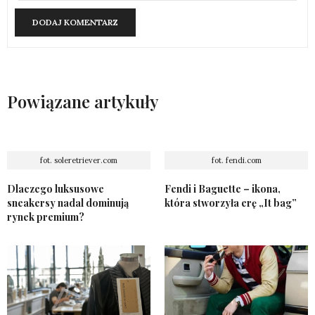
Powiązane artykuły
fot. soleretriever.com
fot. fendi.com
Dlaczego luksusowe
Fendi i Baguette – ikona,
sneakersy nadal dominują
która stworzyła erę „It bag”
rynek premium?