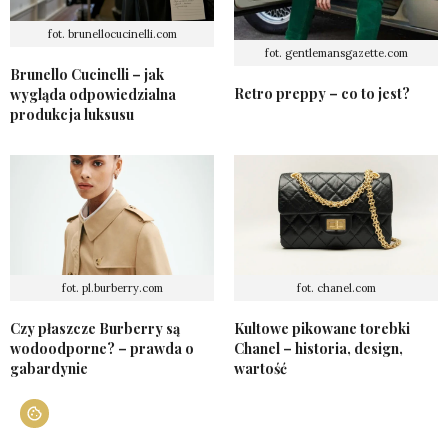
fot. brunellocucinelli.com
fot. gentlemansgazette.com
Brunello Cucinelli – jak
Retro preppy – co to jest?
wygląda odpowiedzialna
produkcja luksusu
fot. pl.burberry.com
fot. chanel.com
Czy płaszcze Burberry są
Kultowe pikowane torebki
wodoodporne? – prawda o
Chanel – historia, design,
gabardynie
wartość