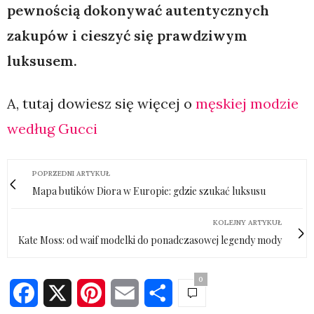
pewnością dokonywać autentycznych
zakupów i cieszyć się prawdziwym
luksusem.
A, tutaj dowiesz się więcej o
męskiej modzie
według Gucci
POPRZEDNI ARTYKUŁ
Mapa butików Diora w Europie: gdzie szukać luksusu
KOLEJNY ARTYKUŁ
Kate Moss: od waif modelki do ponadczasowej legendy mody
0
Facebook
X
Pinterest
Email
Share