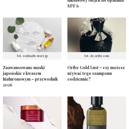
luksusowy olejek do opalania
SPF 6
fot. wabisabi-store.jp
fot. de.oribe.com
Zaawansowane maski
Oribe Gold Lust – czy możesz
japońskie z kwasem
używać tego szamponu
hialuronowym – przewodnik
codziennie?
2026