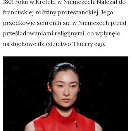
1801 roku w Krefeld w Niemczech. Należał do
francuskiej rodziny protestanckiej. Jego
przodkowie schronili się w Niemczech przed
prześladowaniami religijnymi, co wpłynęło
na duchowe dziedzictwo Thierry’ego.