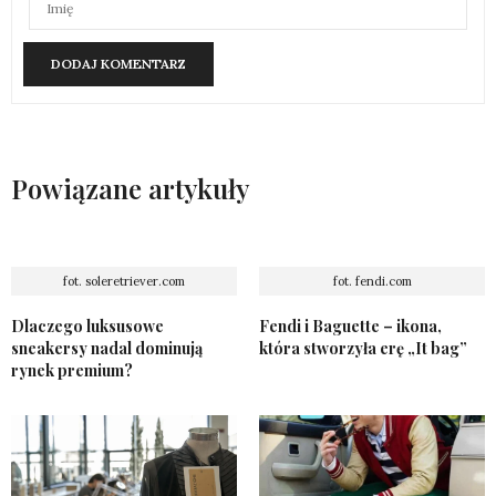
Powiązane artykuły
fot. soleretriever.com
fot. fendi.com
Dlaczego luksusowe
Fendi i Baguette – ikona,
sneakersy nadal dominują
która stworzyła erę „It bag”
rynek premium?