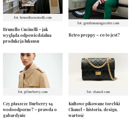
fot. brunellocucinelli.com
fot. gentlemansgazette.com
Brunello Cucinelli – jak
Retro preppy – co to jest?
wygląda odpowiedzialna
produkcja luksusu
fot. pl.burberry.com
fot. chanel.com
Czy płaszcze Burberry są
Kultowe pikowane torebki
wodoodporne? – prawda o
Chanel – historia, design,
gabardynie
wartość