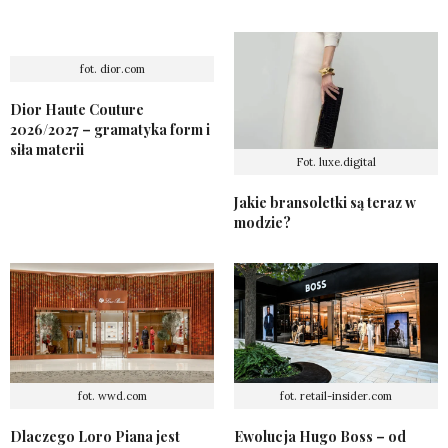
fot. dior.com
Dior Haute Couture
2026/2027 – gramatyka form i
siła materii
Fot. luxe.digital
Jakie bransoletki są teraz w
modzie?
fot. wwd.com
fot. retail-insider.com
Dlaczego Loro Piana jest
Ewolucja Hugo Boss – od