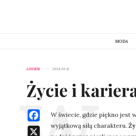
MODA
LUDZIE
2024-01-11
Życie i karie
W świecie, gdzie piękno jest 
Facebook
wyjątkową siłą charakteru.
Ży
X