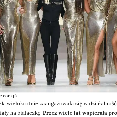
ne.com.pk
k, wielokrotnie zaangażowała się w działalność
ały na białaczkę.
Przez wiele lat wspierała pr