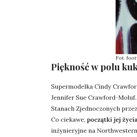
Fot. fo
Piękność w polu ku
Supermodelka Cindy Crawford 
Jennifer Sue Crawford-Moluf.
Stanach Zjednoczonych przez 
Co ciekawe,
początki jej życ
inżynieryjne na Northwestern