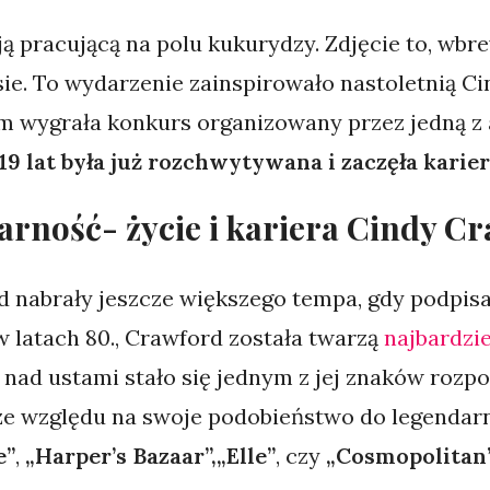
 ją pracującą na polu kukurydzy. Zdjęcie to, w
sie. To wydarzenie zainspirowało nastoletnią C
ym wygrała konkurs organizowany przez jedną z 
9 lat była już rozchwytywana i zaczęła karier
rność- życie i kariera Cindy C
rd nabrały jeszcze większego tempa, gdy podpis
 w latach 80., Crawford została twarzą
najbardzie
 nad ustami stało się jednym z jej znaków rozp
 ze względu na swoje podobieństwo do legendar
e”
,
„Harper’s Bazaar”,„Elle”
, czy
„Cosmopolitan