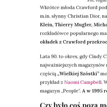
Fot. vogue
Wkrótce młoda Crawford podb
m.in. słynny Christian Dior, 
Klein, Thierry Mugler, Micha
rozkładówce popularnego mag
okładek z Crawford przekroc
Lata 90. to okres, gdy Cindy 
najważniejszych magazynów m
częścią
„Wielkiej Szóstki”
mod
przykład z
Naomi Campbell.
W
magazyn „People”.
A w 1995 r
Czy było coś poza 