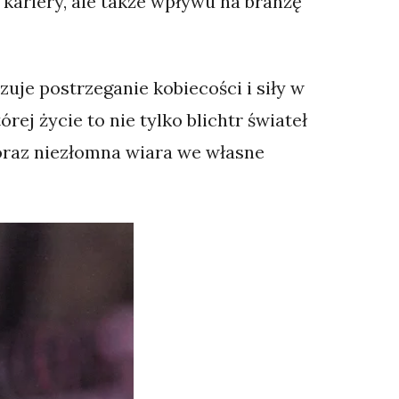
kariery, ale także wpływu na branżę
zuje postrzeganie kobiecości i siły w
rej życie to nie tylko blichtr świateł
 oraz niezłomna wiara we własne