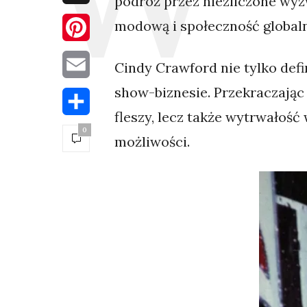
podróż przez niezliczone wyz
modową i społeczność globaln
Pinterest
Email
Cindy Crawford nie tylko defi
show-biznesie. Przekraczając g
Share
fleszy, lecz także wytrwałoś
0
możliwości.