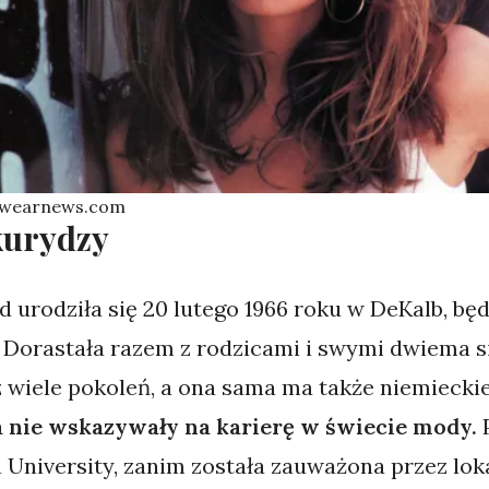
otwearnews.com
kurydzy
urodziła się 20 lutego 1966 roku w DeKalb, bę
 Dorastała razem z rodzicami i swymi dwiema si
wiele pokoleń, a ona sama ma także niemieckie,
ia nie wskazywały na karierę w świecie mody.
P
 University, zanim została zauważona przez lok