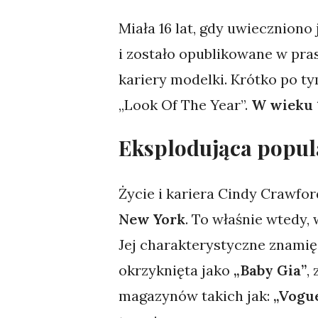
Miała 16 lat, gdy uwieczniono
i zostało opublikowane w pra
kariery modelki. Krótko po t
„Look Of The Year”.
W wieku 1
Eksplodująca popula
Życie i kariera Cindy Crawfo
New York
. To właśnie wtedy,
Jej charakterystyczne znamię
okrzyknięta jako
„Baby Gia”
,
magazynów takich jak:
„Vogu