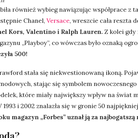
.fr
iła również wybieg nawiązując współprace z t
następnie Chanel,
Versace
, wreszcie cała reszta 
el Kors, Valentino i Ralph Lauren.
Z kolei gdy 
azynu „Playboy”, co wówczas było oznaką ogr
zyła 500!
Crawford stała się niekwestionowaną ikoną. Poja
odowych, stając się symbolem nowoczesnego pi
elek, które miały największy wpływ na świat mo
 1993 i 2002 znalazła się w gronie 50 najpiękni
oku magazyn „Forbes” uznał ją za najbogatszą
modą?