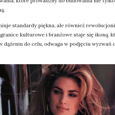
wania, które prowadziły do budowania nie tylko 
ą.
niuje standardy piękna, ale również rewolucjoni
ranice kulturowe i branżowe staje się ikoną, któ
ć w dążeniu do celu, odwaga w podjęciu wyzwań