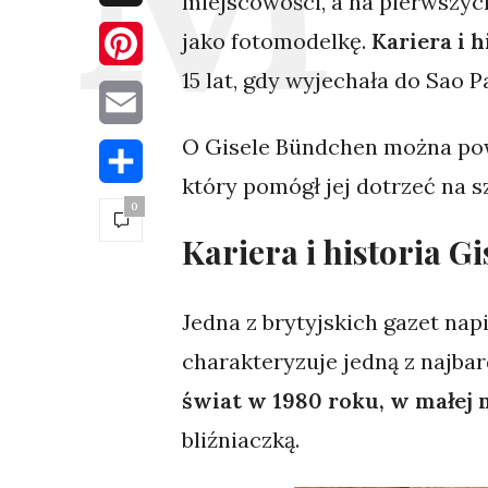
miejscowości, a na pierwszych
jako fotomodelkę.
Kariera i 
Pinterest
15 lat, gdy wyjechała do Sao 
Email
O Gisele Bündchen można powi
Share
który pomógł jej dotrzeć na s
0
Kariera i historia 
Jedna z brytyjskich gazet napi
charakteryzuje jedną z najba
świat w 1980 roku, w małej 
bliźniaczką.