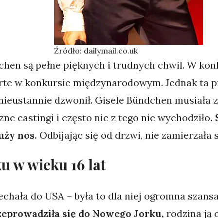
Źródło: dailymail.co.uk
dchen są pełne pięknych i trudnych chwil. W konk
arte w konkursie międzynarodowym. Jednak ta p
 nieustannie dzwonił. Gisele Bündchen musiała z
zne castingi i często nic z tego nie wychodziło
.
uży nos.
Odbijając się od drzwi, nie zamierzała 
 w wieku 16 lat
echała do USA – była to dla niej ogromna szans
rzeprowadziła się do Nowego Jorku,
rodzina ją 