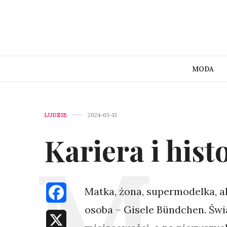
MODA
LUDZIE
2024-03-13
Kariera i his
Matka, żona, supermodelka, ak
Facebook
osoba – Gisele Bündchen. Świ
X