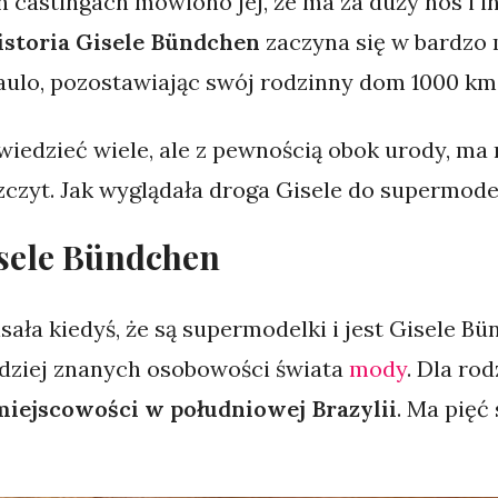
 castingach mówiono jej, że ma za duży nos i i
historia Gisele Bündchen
zaczyna się w bardzo 
Paulo, pozostawiając swój rodzinny dom 1000 km 
edzieć wiele, ale z pewnością obok urody, ma 
zczyt. Jak wyglądała droga Gisele do supermode
Gisele Bündchen
sała kiedyś, że są supermodelki i jest Gisele Bü
rdziej znanych osobowości świata
mody
. Dla ro
miejscowości w południowej Brazylii
. Ma pięć 