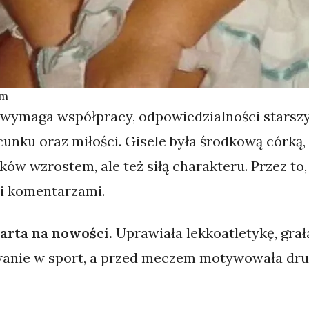
om
e wymaga współpracy, odpowiedzialności starszy
unku oraz miłości. Gisele była środkową córką,
ków wzrostem, ale też siłą charakteru. Przez to,
mi komentarzami.
twarta na nowości.
Uprawiała lekkoatletykę, grała
anie w sport, a przed meczem motywowała dru