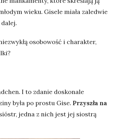
nne mankamenty, które skreślają ją
młodym wieku. Gisele miała zaledwie
dalej.
niezwykłą osobowość i charakter,
lki?
ndchen. I to zdanie doskonale
dziny była po prostu Gise.
Przyszła na
sióstr, jedna z nich jest jej siostrą