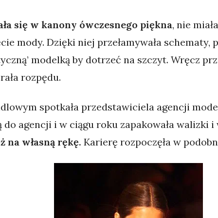
ała się w kanony ówczesnego piękna
, nie miał
ecie mody. Dzięki niej przełamywała schematy, 
yczną’ modelką by dotrzeć na szczyt. Wręcz prz
brała rozpędu.
dlowym spotkała przedstawiciela agencji modele
 do agencji i w ciągu roku zapakowała walizki 
uż na własną rękę.
Karierę rozpoczęła w podob