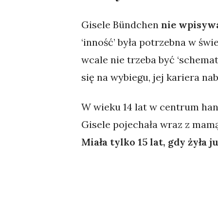
Gisele Bündchen
nie wpisyw
‘inność’ była potrzebna w świ
wcale nie trzeba być ‘schemat
się na wybiegu, jej kariera na
W wieku 14 lat w centrum han
Gisele pojechała wraz z mamą
Miała tylko 15 lat, gdy żyła j